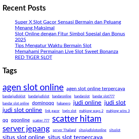
Recent Posts
Super X Slot Gacor Sensasi Bermain dan Peluang
Menang Maksimal
Slot Online dengan Fitur Simbol Spesial dan Bonus
2025
Tips Mengatur Waktu Bermain Slot
Memahami Permainan Live Slot Sweet Bonanza
RED TIGER SLOT
Tags
agen slot online
agen slot online terpercaya
bandarjudisklot
bandarjudislot
bandaronline
bandarslot
bandar slot777
judi online
judi slot
dominoqq
bandar slot online
habanero
judi slot online
link gacor
login slot
mahjong ways 2
mahjong wins 3
scatter hitam
qq
qqonline
scatter 777
server jepang
server Thailand
situsjudislotonline
situslot
situs slot online
situs slot terpercaya