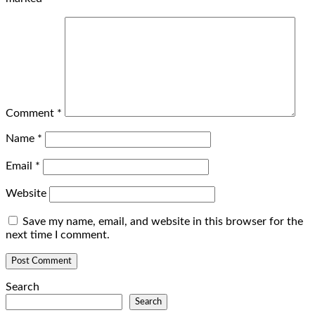
Comment
*
Name
*
Email
*
Website
Save my name, email, and website in this browser for the
next time I comment.
Search
Search