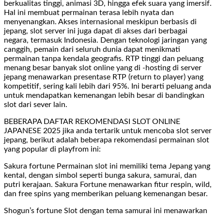
berkualitas tinggi, animasi 3D, hingga efek suara yang imersif.
Hal ini membuat permainan terasa lebih nyata dan
menyenangkan. Akses internasional meskipun berbasis di
jepang, slot server ini juga dapat di akses dari berbagai
negara, termasuk Indonesia. Dengan teknologi jaringan yang
canggih, pemain dari seluruh dunia dapat menikmati
permainan tanpa kendala geografis. RTP tinggi dan peluang
menang besar banyak slot online yang di -hosting di server
jepang menawarkan presentase RTP (return to player) yang
kompetitif, sering kali lebih dari 95%. Ini berarti peluang anda
untuk mendapatkan kemenangan lebih besar di bandingkan
slot dari sever lain.
BEBERAPA DAFTAR REKOMENDASI SLOT ONLINE
JAPANESE 2025 jika anda tertarik untuk mencoba slot server
jepang, berikut adalah beberapa rekomendasi permainan slot
yang popular di playfrom ini:
Sakura fortune Permainan slot ini memiliki tema Jepang yang
kental, dengan simbol seperti bunga sakura, samurai, dan
putri kerajaan. Sakura Fortune menawarkan fitur respin, wild,
dan free spins yang memberikan peluang kemenangan besar.
Shogun’s fortune Slot dengan tema samurai ini menawarkan