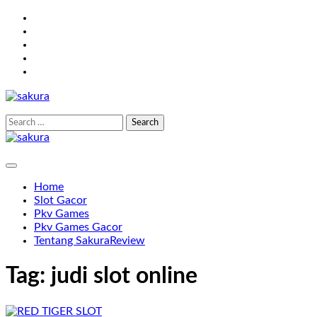
Skip
Home
to
Slot
content
Gacor
Pkv
Games
Pkv
Games
Tentang
Gacor
SakuraReview
Search
for:
Home
Slot Gacor
Pkv Games
Pkv Games Gacor
Tentang SakuraReview
Tag:
judi slot online