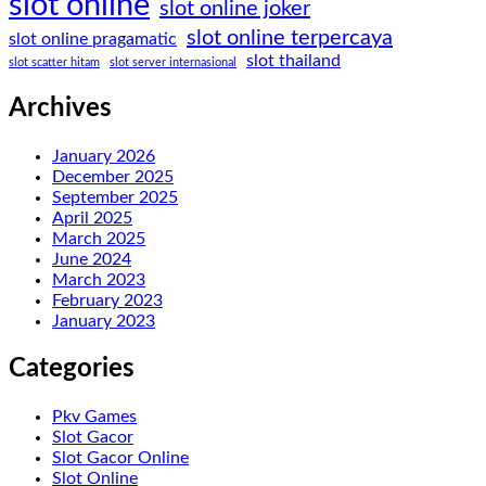
slot online
slot online joker
slot online terpercaya
slot online pragamatic
slot thailand
slot scatter hitam
slot server internasional
Archives
January 2026
December 2025
September 2025
April 2025
March 2025
June 2024
March 2023
February 2023
January 2023
Categories
Pkv Games
Slot Gacor
Slot Gacor Online
Slot Online